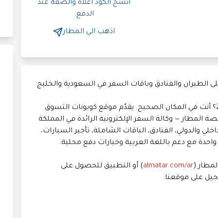
انسخ الكود أعلاه والصقه عند
الدفع.
اذهب الي
المطار
هل تبحث عن كود خصم المطار فعّال لعام 2026؟ أنت في المكان الصحيح. يقدّم موقع كوبونات التسوق
صة المطار — وكالة السفر الإلكترونية الرائدة في المملكة
خلي والدولي، الفنادق، الباقات الشاملة، تأجير السيارات،
احدة مع دعم باللغة العربية وخيارات دفع محلية.
لمطار (
almatar.com/ar
) أو التطبيق للحصول على
جيل على موقعنا.