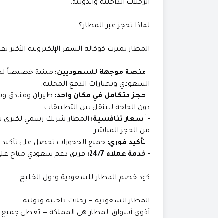
الرحلات الداخلية والدولية.
لماذا تحجز عبر المطار؟
المطار تميزت كوكالة السفر الإلكترونية الأكثر ث
-
منصة موجهة للسعوديين:
مبنية خصيصاً لمت
السعودي وبخيارات الدفع المحلية.
-
حجز متكامل في مكان واحد:
طيران وفنادق وب
دون الحاجة للتنقل بين التطبيقات.
-
أسعار تنافسية:
المطار شريك رسمي لكبرى شرك
من الحجز المباشر.
-
تأكيد فوري:
جميع الحجوزات تحصل على تأكيد رقم
-
خدمة عملاء 24/7:
فريق دعم سعودي متاح على م
كود خصم المطار للسعودية ودول الخليج
المطار السعودية — رحلات داخلية ودولية
أقوى أسواق المطار هي المملكة — تغطي جميع الرحل