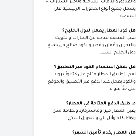
والفنادق والباقات الشاملة وتأجير السيارات —
يشمل جميع أنواع الحجوزات الرئيسية على
المنصة.
هل كود المطار يعمل لدول الخليج؟
نعم. المنصة متاحة من الإمارات والكويت
والبحرين وعُمان وقطر والكود صالح في جميع
دول الخليج الست.
هل يمكن استخدام الكود عبر التطبيق؟
نعم. تطبيق المطار متاح على iOS وأندرويد
والكود يعمل عند الدفع عبر التطبيق والموقع
على حدٍّ سواء.
ما طرق الدفع المتاحة في المطار؟
يقبل المطار فيزا وماستركارد وبطاقة مدى
وSTC Pay وآبل باي والتحويل البنكي.
هل المطار يقدم تأمين السفر؟