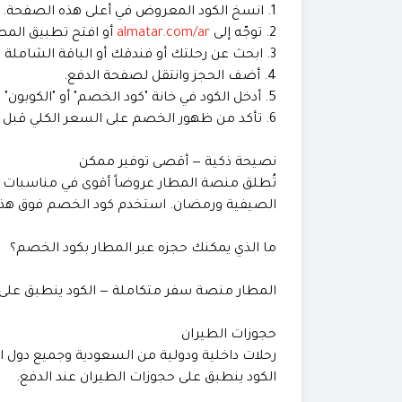
1. انسخ الكود المعروض في أعلى هذه الصفحة.
2. توجّه إلى
almatar.com/ar
أو افتح تطبيق المطار على iOS أ
3. ابحث عن رحلتك أو فندقك أو الباقة الشاملة التي تريدها.
4. أضف الحجز وانتقل لصفحة الدفع.
5. أدخل الكود في خانة "كود الخصم" أو "الكوبون" واضغط "تطبيق".
6. تأكد من ظهور الخصم على السعر الكلي قبل إتمام الحجز.
نصيحة ذكية — أقصى توفير ممكن
تُطلق منصة المطار عروضاً أقوى في مناسبات مح
الصيفية ورمضان. استخدم كود الخصم فوق هذه
ما الذي يمكنك حجزه عبر المطار بكود الخصم؟
المطار منصة سفر متكاملة — الكود ينطبق على ج
حجوزات الطيران
رحلات داخلية ودولية من السعودية وجميع دول ال
الكود ينطبق على حجوزات الطيران عند الدفع.