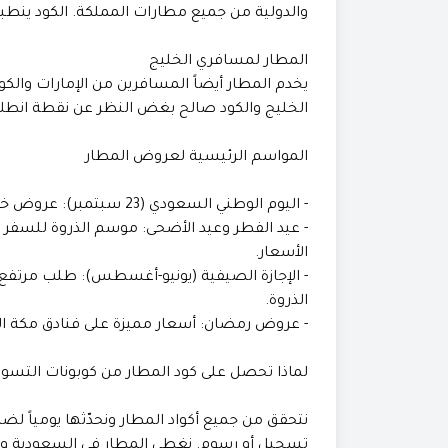
والدولية من جميع مطارات المملكة. الكود ينطبق
المطار لمسافري الخليج
يخدم المطار أيضاً المسافرين من الإمارات وال
الخليج والكود صالح بغض النظر عن نقطة انطل
المواسم الرئيسية لعروض المطار
- اليوم الوطني السعودي (23 سبتمبر): عروض خاصة على الرحلات الداخلية والفنادق.
- عيد الفطر وعيد الأضحى: موسم الذروة للسفر ا
الأسعار.
- الإجازة الصيفية (يونيو-أغسطس): طلب مرتفع 
الذروة.
- عروض رمضان: أسعار مميزة على فنادق مكة المك
لماذا تحصل على كود المطار من كوبونات التسو
نتحقق من جميع أكواد المطار ونحدّثها يومياً لضم
تسجيل أو رسوم. نغطي المطار في السعودية وجمي