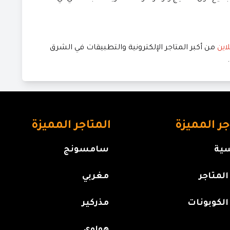
اين
من أكبر المتاجر الإلكترونية والتطبيقات في الشرق
جر المميزة
المتاجر المميزة
سية
سامسونج
لمتاجر
مغربي
الكوبونات
مذركير