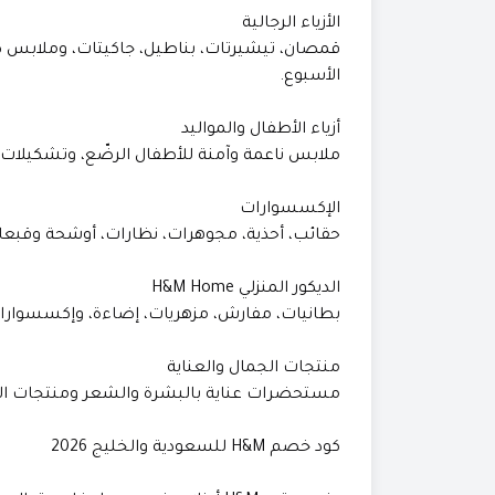
الأزياء الرجالية
قمصان، تيشيرتات، بناطيل، جاكيتات، وملابس كا
الأسبوع.
أزياء الأطفال والمواليد
ملابس ناعمة وآمنة للأطفال الرضّع، وتشكيلات م
الإكسسوارات
حقائب، أحذية، مجوهرات، نظارات، أوشحة وقبعات
الديكور المنزلي H&M Home
بطانيات، مفارش، مزهريات، إضاءة، وإكسسوارات
منتجات الجمال والعناية
مستحضرات عناية بالبشرة والشعر ومنتجات النظافة الشخص
كود خصم H&M للسعودية والخليج 2026