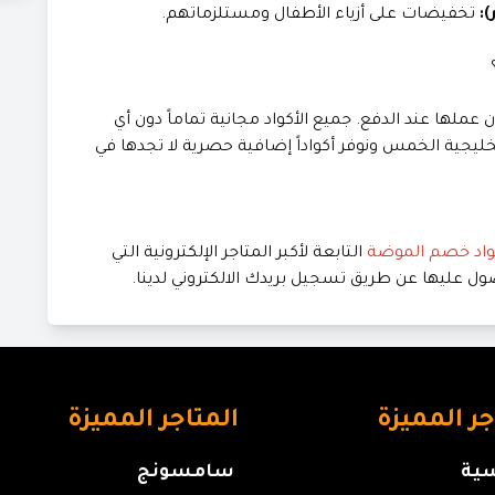
:
تخفيضات على أزياء الأطفال ومستلزماتهم.
دّثها يومياً لضمان عملها عند الدفع. جميع الأكواد مجانية تماماً دون أي
 في جميع الدول الخليجية الخمس ونوفر أكواداً إضافية حصرية لا تجدها في
واد خصم الموضة
التابعة لأكبر المتاجر الإلكترونية التي
ل عليها عن طريق تسجيل بريدك الالكتروني لدينا.
جر المميزة
المتاجر المميزة
سية
سامسونج