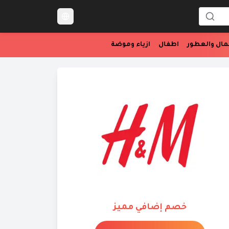
Language Switcher
مال والعطور
اطفال
ازياء وموضة
خصم إضافي مميز