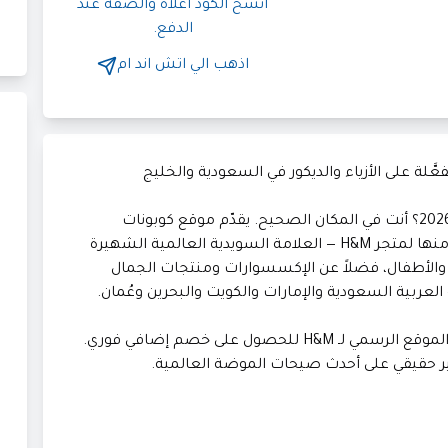
انسخ الكود أعلاه والصقه عند
الدفع.
اذهب الي
اتش اند ام
هل تبحث عن كود خصم اتش اند ام فعّال لعام 2026؟ أنت في المكان الصحيح. يقدّم موقع كوبونات
التسوق أحدث أكواد الخصم المجانية والمُتحقَّق منها لمتجر H&M — العلامة السويدية العالمية الشهيرة
والأطفال، فضلاً عن الإكسسوارات ومنتجات الجمال
لعربية السعودية والإمارات والكويت والبحرين وعُمان.
انسخ الكود أعلاه والصقه عند إتمام طلبك على الموقع الرسمي لـ H&M للحصول على خصم إضافي فوري.
ر حقيقي على أحدث صيحات الموضة العالمية.