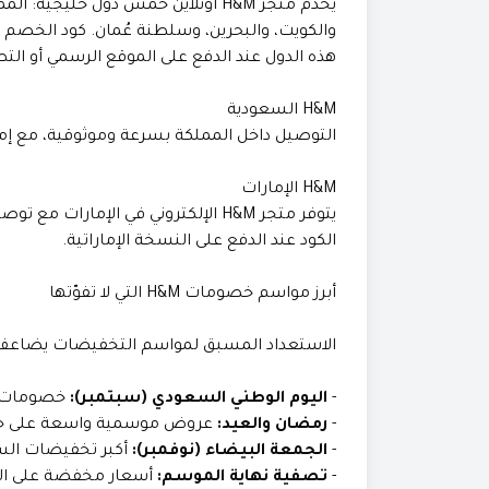
يخدم متجر H&M أونلاين خمس دول خليجي
والكويت، والبحرين، وسلطنة عُمان. كود الخص
هذه الدول عند الدفع على الموقع الرسمي أو التط
H&M السعودية
التوصيل داخل المملكة بسرعة وموثوقية، مع إمكانية الاسترجاع
H&M الإمارات
يتوفر متجر H&M الإلكتروني في الإما
الكود عند الدفع على النسخة الإماراتية.
أبرز مواسم خصومات H&M التي لا تفوّتها
الاستعداد المسبق لمواسم التخفيضات يضاعف 
-
اليوم الوطني السعودي (سبتمبر):
خصومات خا
-
رمضان والعيد:
عروض موسمية واسعة على جمي
-
الجمعة البيضاء (نوفمبر):
أكبر تخفيضات السنة على M
-
تصفية نهاية الموسم:
أسعار مخفضة على المو