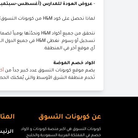
-
عروض العودة للمدارس (أغسطس-سبتمبر)
لماذا تحصل على كود H&M من كوبونات التسوق؟
نتحقق من جميع أكواد H&M ونح
تسجيل أو رسوم. نغطي H&M
أي موقع آخر في المنطقة.
اكواد خصم الموضة
يضم موقع كوبونات التسوق عدد كبير جداً من
أك
تَخدم منطقة الشرق الأوسط والتي يُمكنك الحصو
عن كوبونات التسوق
المتا
كوبونات التسوق هي اكبر منصة كوبونات و اكواد
الرئي
خصم في المملكة العربية السعودية والخليج.