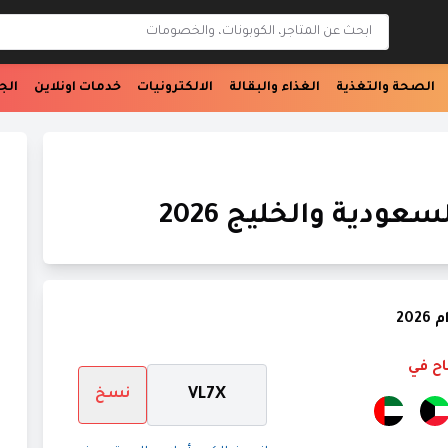
ابحث عن المتجر
الصحة والتغذية
الغذاء والبقالة
الالكترونيات
خدمات اونلاين
الج
ودية والخليج 2026
20
اح في
VL7X
نسخ