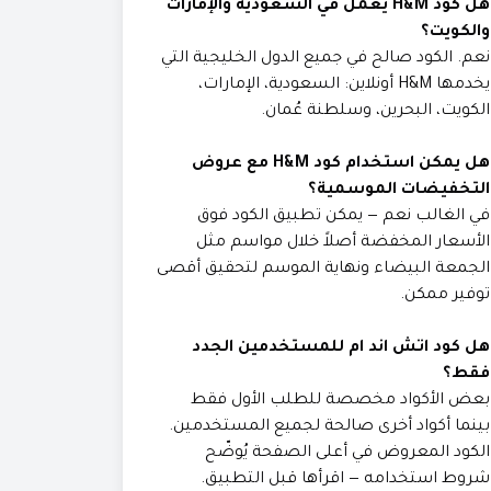
هل كود H&M يعمل في السعودية والإمارات
والكويت؟
نعم. الكود صالح في جميع الدول الخليجية التي
يخدمها H&M أونلاين: السعودية، الإمارات،
الكويت، البحرين، وسلطنة عُمان.
هل يمكن استخدام كود H&M مع عروض
التخفيضات الموسمية؟
في الغالب نعم — يمكن تطبيق الكود فوق
الأسعار المخفضة أصلاً خلال مواسم مثل
الجمعة البيضاء ونهاية الموسم لتحقيق أقصى
توفير ممكن.
هل كود اتش اند ام للمستخدمين الجدد
فقط؟
بعض الأكواد مخصصة للطلب الأول فقط
بينما أكواد أخرى صالحة لجميع المستخدمين.
الكود المعروض في أعلى الصفحة يُوضّح
شروط استخدامه — اقرأها قبل التطبيق.