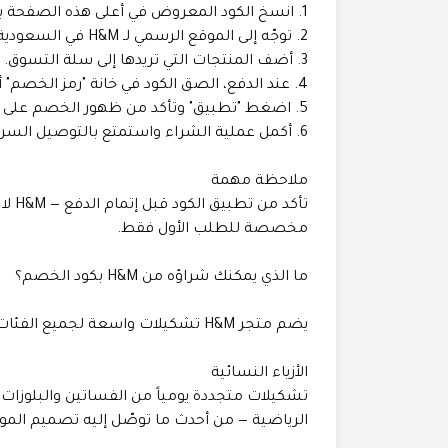
1. انسخ الكود المعروض في أعلى هذه الصفحة بضغطة واحدة.
2. توجّه إلى الموقع الرسمي لـ H&M في السعودية (
3. أضف المنتجات التي تريدها إلى سلة التسوق.
4. عند الدفع، الصق الكود في خانة "رمز الخصم" أو "الكوبون".
5. اضغط "تطبيق" وتأكد من ظهور الخصم على إجمالي طلبك.
6. أكمل عملية الشراء واستمتع بالتوصيل السريع.
ملاحظة مهمة
تأكد
مخصصة للطلب الأول فقط.
ما الذي يمكنك شراؤه من H&M بكود الخصم؟
يضم متجر H&M تشكيلات واسعة لجميع الفئات:
الأزياء النسائية
تشكيلات متجددة يومياً من الفساتين والبلوزات
الرياضية — من أحدث ما توصّل إليه تصميم المو