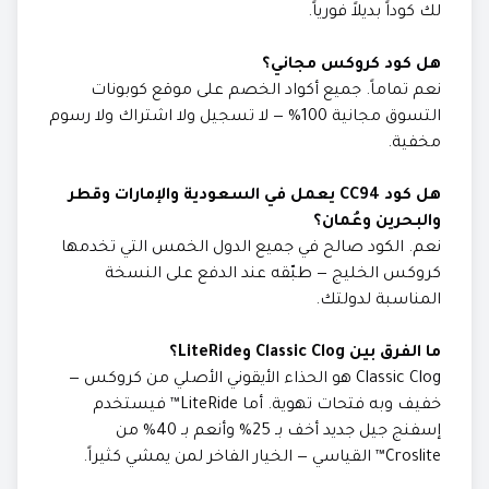
لك كوداً بديلاً فورياً.
هل كود كروكس مجاني؟
نعم تماماً. جميع أكواد الخصم على موقع كوبونات
التسوق مجانية 100% — لا تسجيل ولا اشتراك ولا رسوم
مخفية.
هل كود CC94 يعمل في السعودية والإمارات وقطر
والبحرين وعُمان؟
نعم. الكود صالح في جميع الدول الخمس التي تخدمها
كروكس الخليج — طبّقه عند الدفع على النسخة
المناسبة لدولتك.
ما الفرق بين Classic Clog وLiteRide؟
Classic Clog هو الحذاء الأيقوني الأصلي من كروكس —
خفيف وبه فتحات تهوية. أما LiteRide™ فيستخدم
إسفنج جيل جديد أخف بـ 25% وأنعم بـ 40% من
Croslite™ القياسي — الخيار الفاخر لمن يمشي كثيراً.