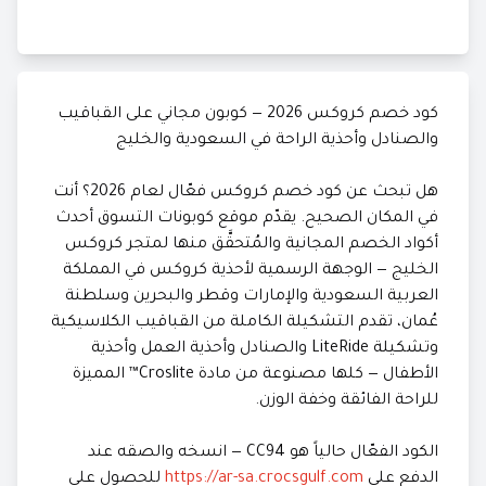
كود خصم كروكس 2026 — كوبون مجاني على القباقيب
والصنادل وأحذية الراحة في السعودية والخليج
هل تبحث عن كود خصم كروكس فعّال لعام 2026؟ أنت
في المكان الصحيح. يقدّم موقع كوبونات التسوق أحدث
أكواد الخصم المجانية والمُتحقَّق منها لمتجر كروكس
الخليج — الوجهة الرسمية لأحذية كروكس في المملكة
العربية السعودية والإمارات وقطر والبحرين وسلطنة
عُمان، تقدم التشكيلة الكاملة من القباقيب الكلاسيكية
وتشكيلة LiteRide والصنادل وأحذية العمل وأحذية
الأطفال — كلها مصنوعة من مادة Croslite™ المميزة
للراحة الفائقة وخفة الوزن.
الكود الفعّال حالياً هو CC94 — انسخه والصقه عند
الدفع على
https://ar-sa.crocsgulf.com
للحصول على