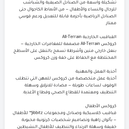
تشكيلة واسعة من الصنادل الصيفية والشباشب
للرجال والنساء والأطفال — من الأنماط الكاجوال حتى
الصنادل الرياضية بأحزمة قابلة للتعديل ودعم قوسي
ممتاز.
القباقيب الخارجية All-Terrain
كروكس All-Terrain مصممة للمغامرات الخارجية —
بنعل خارجي متين وأشرطة تسمح بالتنقل على الأسطح
المختلطة مع الحفاظ على خفة وزن كروكس.
أحذية العمل والمهنية
أحذية عمل متخصصة من كروكس للمهن التي تتطلب
الوقوف لساعات طويلة — مضادة للانزلاق وسهلة
التنظيف ومعتمدة للقطاع الصحي وقطاع الأغذية.
كروكس الأطفال
قباقيب كلاسيكية وصنادل ومجموعات Jibbitz™ للأطفال
— بألوان زاهية وتصاميم شخصيات كرتونية محبوبة.
خفيفة وسهلة الارتداء والتنظيف للأطفال النشيطين.