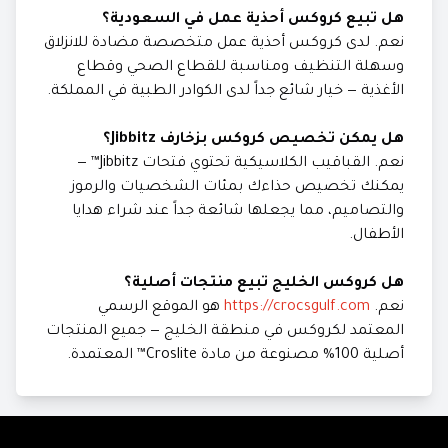
هل تبيع كروكس أحذية عمل في السعودية؟
نعم. لدى كروكس أحذية عمل متخصصة مضادة للانزلاق
وسهلة التنظيف ومناسبة للقطاع الصحي وقطاع
الأغذية — خيار شائع جداً لدى الكوادر الطبية في المملكة.
هل يمكن تخصيص كروكس بزخارف Jibbitz؟
نعم. القباقيب الكلاسيكية تحتوي فتحات Jibbitz™ —
يمكنك تخصيص حذاءك بمئات الشخصيات والرموز
والتصاميم، مما يجعلها شائعة جداً عند شراء هدايا
الأطفال.
هل كروكس الخليج تبيع منتجات أصلية؟
نعم.
https://crocsgulf.com
هو الموقع الرسمي
المعتمد لكروكس في منطقة الخليج — جميع المنتجات
أصلية 100% مصنوعة من مادة Croslite™ المعتمدة.