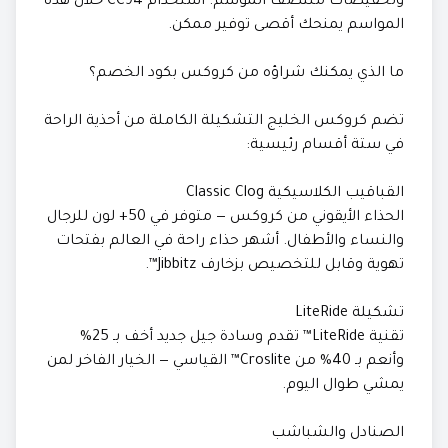
وتخفيضات منتصف الموسم. استخدام CC94 خلال هذه
المواسم يمنحك أقصى توفير ممكن.
ما الذي يمكنك شراؤه من كروكس بكود الخصم؟
تضم كروكس الخليج التشكيلة الكاملة من أحذية الراحة
في ستة أقسام رئيسية:
القباقيب الكلاسيكية Classic Clog
الحذاء الأيقوني من كروكس — متوفر في 50+ لون للرجال
والنساء والأطفال. أشهر حذاء راحة في العالم بفتحات
تهوية وقابل للتخصيص بزخارف Jibbitz™.
تشكيلة LiteRide
تقنية LiteRide™ تقدم وسادة جيل جديد أخف بـ 25%
وأنعم بـ 40% من Croslite™ القياسي — الخيار الفاخر لمن
يمشي طوال اليوم.
الصنادل والشباشب