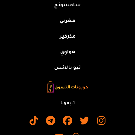
سامسونج
مغربي
مذركير
هواوي
نيو بالانس
تابعونا