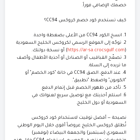
خصمك الإضافي فوراً.
كيف تستخدم كود خصم كروكس CC94؟
1. انسخ الكود CC94 من الأعلى بضغطة واحدة.
2. توجّه إلى الموقع الرسمي لكروكس الخليج السعودية
(
https://ar-sa.crocsgulf.com
) أو نسخة دولتك.
3. تصفّح القباقيب أو الصنادل أو أحذية الأطفال وأضف
ما تريده إلى السلة.
4. عند الدفع، الصق CC94 في خانة "كود الخصم" أو
"الكوبون" واضغط "تطبيق".
5. تأكد من ظهور الخصم قبل إتمام الدفع.
6. استلم أحذيتك مع توصيل سريع لعنوانك في
السعودية أو دول الخليج.
نصيحة — أفضل توقيت لاستخدام كود كروكس
تُطلق كروكس الخليج عروضاً أقوى خلال اليوم الوطني
السعودي (سبتمبر) والجمعة البيضاء (نوفمبر)