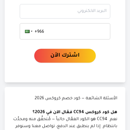
البريد الالكتروني
اشترك الأن
الأسئلة الشائعة — كود خصم كروكس 2026
هل كود كروكس CC94 فعّال الآن في 2026؟
نعم. CC94 هو الكود الفعّال حالياً — مُتحقَّق منه ومحدَّث
بانتظام. إذا لم ينطبق عند الدفع، تواصل معنا وسنوفر