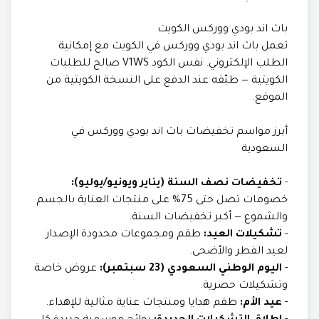
باث اند بودي ووركس الكويت
تعمل باث اند بودي ووركس في الكويت مع إمكانية
الطلب الإلكتروني. نفس الكود V1WS صالح للطلبات
الكويتية — طبّقه عند الدفع على النسخة الكويتية من
الموقع.
أبرز مواسم تخفيضات باث اند بودي ووركس في
السعودية
-
تخفيضات نصف السنة (يناير ويونيو/يوليو):
خصومات تصل حتى 75% على منتجات العناية بالجسم
والشموع — أكبر تخفيضات السنة.
-
تشكيلات العيد:
طقم ومجموعات محدودة الإصدار
لعيد الفطر والأضحى.
-
اليوم الوطني السعودي (23 سبتمبر):
عروض خاصة
وتشكيلات حصرية.
-
عيد الأم:
طقم هدايا ومنتجات عناية مثالية للإهداء.