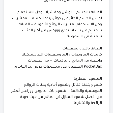
كنظام طبقات متكامل لثبات أطول.
العناية بالجسم — لوشن ومقشرات وجل الاستحمام
لوشن الجسم الحائز على جوائز، زبدة الجسم، المقشرات
وجل الاستحمام بعشرات الروائح الأيقونية — العناية
بالجسم من باث اند بودي ووركس من أكثر الفئات
شعبيةً في السعودية.
العناية باليد والمعقمات
كريمات اليد وصابون اليد ومعقمات اليد بتشكيلة
واسعة من الروائح والتركيبات — من معقمات
PocketBac الصغيرة حتى مجموعات كريم اليد الفاخرة.
الشموع العطرية
شموع بثلاثة فتائل وشموع أحادية بمئات الروائح
الموسمية والدائمة — شموع باث اند بودي ووركس تُعتبر
من أفضل شموع المنازل في العالم من حيث جودة
الرائحة وانتشارها.