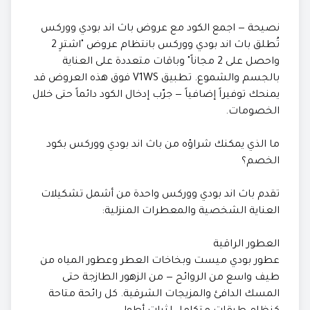
نصيحة — اجمع الكود مع عروض باث اند بودي ووركس
تُطلق باث اند بودي ووركس بانتظام عروض "اشترِ 2
واحصل على 2 مجاناً" وباقات متعددة على العناية
بالجسم والشموع. تطبيق V1WS فوق هذه العروض قد
يمنحك توفيراً إضافياً — جرّب إدخال الكود دائماً حتى خلال
الخصومات.
ما الذي يمكنك شراؤه من باث اند بودي ووركس بكود
الخصم؟
تقدم باث اند بودي ووركس واحدة من أشمل تشكيلات
العناية الشخصية والمعطرات المنزلية:
العطور الراقية
عطور بودي ميست وبخاخات العطر وعطور المياه من
طيف واسع من الروائح — من الزهور الطازجة حتى
المسك الدافئ والمزيجات الشرقية. كل رائحة متاحة