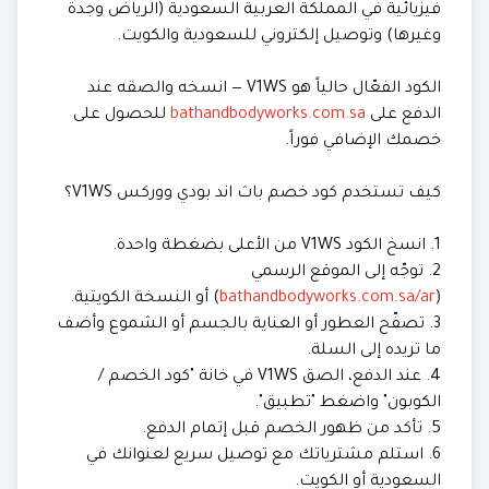
فيزيائية في المملكة العربية السعودية (الرياض وجدة
وغيرها) وتوصيل إلكتروني للسعودية والكويت.
الكود الفعّال حالياً هو V1WS — انسخه والصقه عند
الدفع على
bathandbodyworks.com.sa
للحصول على
خصمك الإضافي فوراً.
كيف تستخدم كود خصم باث اند بودي ووركس V1WS؟
1. انسخ الكود V1WS من الأعلى بضغطة واحدة.
2. توجّه إلى الموقع الرسمي
(
bathandbodyworks.com.sa/ar
) أو النسخة الكويتية.
3. تصفّح العطور أو العناية بالجسم أو الشموع وأضف
ما تريده إلى السلة.
4. عند الدفع، الصق V1WS في خانة "كود الخصم /
الكوبون" واضغط "تطبيق".
5. تأكد من ظهور الخصم قبل إتمام الدفع.
6. استلم مشترياتك مع توصيل سريع لعنوانك في
السعودية أو الكويت.