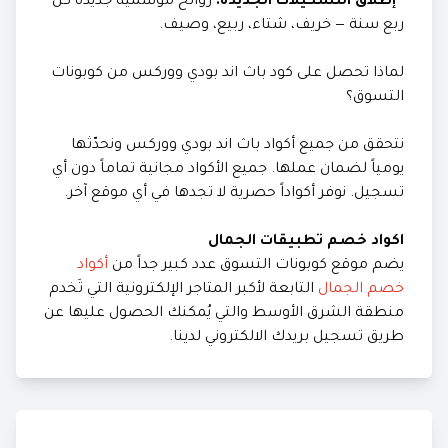
-
إطلاق التشكيلات الجديدة:
روائح موسمية جديدة كل
ربع سنة — خريف، شتاء، ربيع، وصيف.
لماذا تحصل على كود باث اند بودي ووركس من كوبونات
التسوق؟
نتحقق من جميع أكواد باث اند بودي ووركس ونحدّثها
يومياً لضمان عملها. جميع الأكواد مجانية تماماً دون أي
تسجيل. نوفر أكواداً حصرية لا تجدها في أي موقع آخر.
اكواد خصم تطبيقات الجمال
يضم موقع كوبونات التسوق عدد كبير جداً من
أكواد
خصم الجمال
التابعة لأكبر المتاجر الإلكترونية التي تَخدم
منطقة الشرق الأوسط والتي يُمكنك الحصول عليها عن
طريق تسجيل بريدك الالكتروني لدينا.