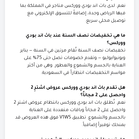
نعم. لدى باث اند بودي ووركس متاجر في المملكة بما
فيها الرياض وجدة، إضافةً للتسوق الإلكتروني مع
توصيل محلي سريع.
ما هي تخفيضات نصف السنة عند باث اند بودي
ووركس؟
تخفيضات نصف السنة تُقام مرتين في السنة — يناير
ويونيو/يوليو — وتقدم خصومات تصل حتى 75% على
العناية بالجسم والشموع والعطور. وهي من أكثر
مواسم التخفيضات انتظاراً في السعودية.
هل تقدم باث اند بودي ووركس عروض اشترِ 2
واحصل على 2 مجاناً؟
نعم. تُطلق باث اند بودي ووركس بانتظام عروض اشترِ 2
واحصل على 2 مجاناً وباقات متعددة على العناية
بالجسم والشموع. تطبيق V1WS فوق هذه العروض قد
يمنحك توفيراً إضافياً.