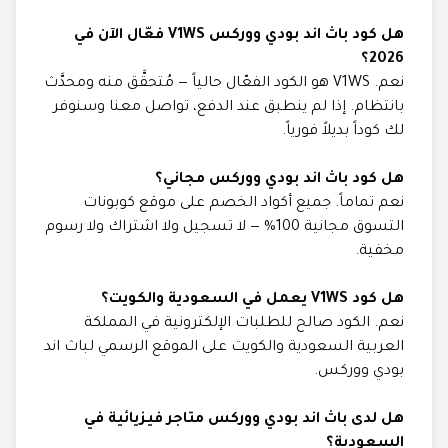
هل كود باث اند بودي ووركس V1WS فعّال الآن في
2026؟
نعم. V1WS هو الكود الفعّال حالياً — مُتحقَّق منه ومحدَّث
بانتظام. إذا لم ينطبق عند الدفع، تواصل معنا وسنوفر
لك كوداً بديلاً فورياً.
هل كود باث اند بودي ووركس مجاني؟
نعم تماماً. جميع أكواد الخصم على موقع كوبونات
التسوق مجانية 100% — لا تسجيل ولا اشتراك ولا رسوم
مخفية.
هل كود V1WS يعمل في السعودية والكويت؟
نعم. الكود صالح للطلبات الإلكترونية في المملكة
العربية السعودية والكويت على الموقع الرسمي لباث اند
بودي ووركس.
هل لدى باث اند بودي ووركس متاجر فيزيائية في
السعودية؟