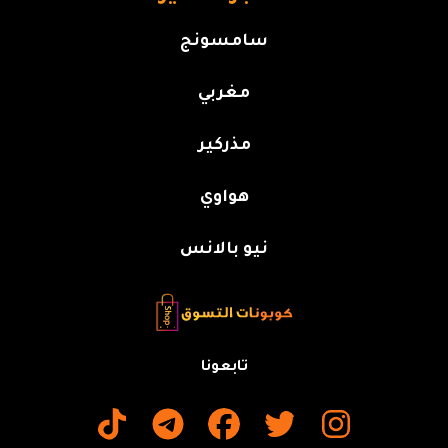
سامسونج
مغربي
مذركير
هواوي
نيو بالانس
تابعونا