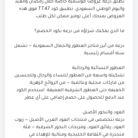
تُطلق درعه عروضاً موسمية خاصة خلال رمضان والعيد
واليوم الوطني السعودي. تطبيق كود TT47 فوق هذه
العروض يمنحك أعلى توفير ممكن لكل طلب.
ما الذي يمكنك شراؤه من درعه بكود الخصم؟
درعه من أبرز متاجر العطور والجمال السعودية — تشمل
ستة أقسام رئيسية:
العطور النسائية والرجالية
تشكيلة واسعة من العطور للنساء والرجال وللجنسين
من ماركات محلية وعالمية — من الروائح الزهرية
الخفيفة حتى العطور الشرقية العميقة. استخدم الكود
عند الدفع للحصول على خصم إضافي على أي عطر.
العود والبخور الأصيل
درعه تتخصص في منتجات العود العربي الأصيل — زيوت
العود، رقائق العود، ومزيجات البخور الشرقية — فئة
متجذرة في الثقافة الخليجية ومثالية للإهداء في