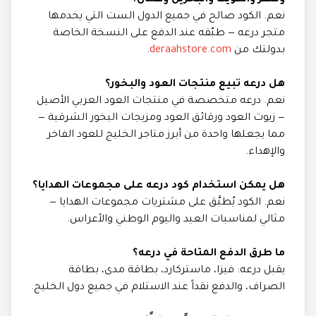
وقطر والكويت والبحرين وعُمان؟
نعم. الكود صالح في جميع الدول الست التي يخدمها
متجر درعه — طبّقه عند الدفع على النسخة الخاصة
بدولتك من
deraahstore.com
.
هل درعه تبيع منتجات العود والبخور؟
نعم. درعه متخصصة في منتجات العود العربي الأصيل
— زيوت العود ورقائق العود ومزيجات البخور الشرقية —
مما يجعلها واحدة من أبرز متاجر الخليج للعود الفاخر
والإهداء.
هل يمكن استخدام كود درعه على مجموعات الهدايا؟
نعم. الكود يُطبَّق على مشتريات مجموعات الهدايا —
مثالي لمناسبات العيد واليوم الوطني والأعراس.
ما طرق الدفع المتاحة في درعه؟
يقبل درعه: فيزا، ماستركارد، بطاقة مدى، بطاقة
الصراف، والدفع نقداً عند الاستلام في جميع دول الخليج.