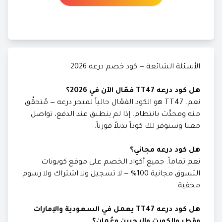
الأسئلة الشائعة — كود خصم درعه 2026
هل كود درعه TT47 فعّال الآن في 2026؟
نعم. TT47 هو الكود الفعّال حالياً لمتجر درعه — مُتحقَّق
منه ومحدَّث بانتظام. إذا لم ينطبق عند الدفع، تواصل
معنا وسنوفر لك كوداً بديلاً فورياً.
هل كود درعه مجاني؟
نعم تماماً. جميع أكواد الخصم على موقع كوبونات
التسوق مجانية 100% — لا تسجيل ولا اشتراك ولا رسوم
مخفية.
هل كود درعه TT47 يعمل في السعودية والإمارات