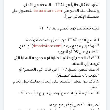
الكود الفعّال حالياً هو TT47 — انسخه من الأعلى
والصقه عند الدفع على
deraahstore.com
للحصول على
خصمك الإضافي فوراً.
كيف تستخدم كود خصم درعه TT47؟
1. انسخ الكود TT47 من الأعلى بضغطة واحدة.
2. توجّه إلى موقع درعه (
deraahstore.com
) أو افتح
التطبيق على iOS أو أندرويد.
3. أضف العطر أو منتج العناية أو مجموعة الهدايا التي
تريدها إلى السلة.
4. عند الدفع، الصق TT47 في خانة "كود الخصم" أو
"الكوبون" واضغط "تطبيق".
5. تأكد من ظهور الخصم على إجمالي طلبك قبل إتمام
الدفع.
6. استلم مشترياتك مع توصيل سريع لباب منزلك.
نصيحة — أقصى توفير مع درعه