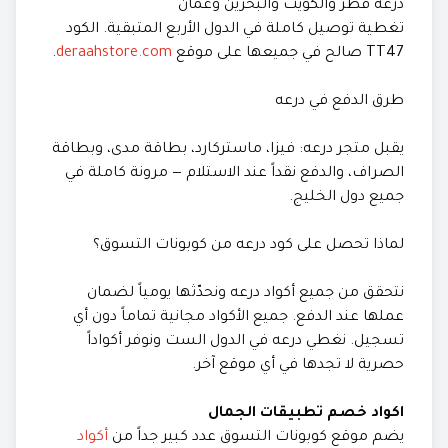
درعه قطر والكويت والبحرين وعُمان
تغطية توصيل كاملة في الدول الأربع المتبقية. الكود
TT47 صالح في جميعها على موقع
deraahstore.com
.
طرق الدفع في درعه
يقبل متجر درعه: فيزا، ماستركارد، بطاقة مدى، وبطاقة
الصراف، والدفع نقداً عند الاستلام — مرونة كاملة في
جميع دول الخليج.
لماذا تحصل على كود درعه من كوبونات التسوق؟
نتحقق من جميع أكواد درعه ونحدّثها يومياً لضمان
عملها عند الدفع. جميع الأكواد مجانية تماماً دون أي
تسجيل. نغطي درعه في الدول الست ونوفر أكواداً
حصرية لا تجدها في أي موقع آخر.
اكواد خصم تطبيقات الجمال
يضم موقع كوبونات التسوق عدد كبير جداً من
أكواد